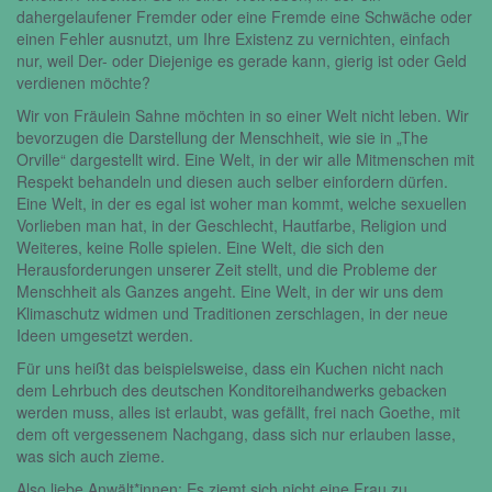
dahergelaufener Fremder oder eine Fremde eine Schwäche oder
einen Fehler ausnutzt, um Ihre Existenz zu vernichten, einfach
nur, weil Der- oder Diejenige es gerade kann, gierig ist oder Geld
verdienen möchte?
Wir von Fräulein Sahne möchten in so einer Welt nicht leben. Wir
bevorzugen die Darstellung der Menschheit, wie sie in „The
Orville“ dargestellt wird. Eine Welt, in der wir alle Mitmenschen mit
Respekt behandeln und diesen auch selber einfordern dürfen.
Eine Welt, in der es egal ist woher man kommt, welche sexuellen
Vorlieben man hat, in der Geschlecht, Hautfarbe, Religion und
Weiteres, keine Rolle spielen. Eine Welt, die sich den
Herausforderungen unserer Zeit stellt, und die Probleme der
Menschheit als Ganzes angeht. Eine Welt, in der wir uns dem
Klimaschutz widmen und Traditionen zerschlagen, in der neue
Ideen umgesetzt werden.
Für uns heißt das beispielsweise, dass ein Kuchen nicht nach
dem Lehrbuch des deutschen Konditoreihandwerks gebacken
werden muss, alles ist erlaubt, was gefällt, frei nach Goethe, mit
dem oft vergessenem Nachgang, dass sich nur erlauben lasse,
was sich auch zieme.
Also liebe Anwält*innen: Es ziemt sich nicht eine Frau zu