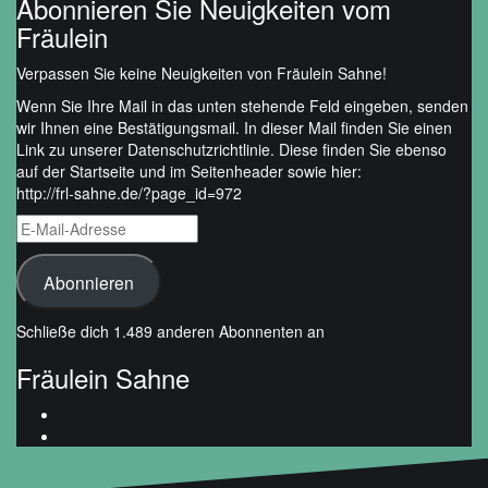
Abonnieren Sie Neuigkeiten vom
Fräulein
Verpassen Sie keine Neuigkeiten von Fräulein Sahne!
Wenn Sie Ihre Mail in das unten stehende Feld eingeben, senden
wir Ihnen eine Bestätigungsmail. In dieser Mail finden Sie einen
Link zu unserer Datenschutzrichtlinie. Diese finden Sie ebenso
auf der Startseite und im Seitenheader sowie hier:
http://frl-sahne.de/?page_id=972
E-
Mail-
Adresse
Abonnieren
Schließe dich 1.489 anderen Abonnenten an
Fräulein Sahne
Profil
von
Profil
FrlSahne/?
von
ref=ts&fref=ts
fraueleinsahne