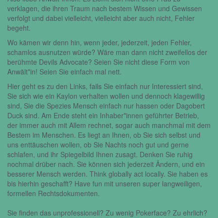
verklagen, die ihren Traum nach bestem Wissen und Gewissen
verfolgt und dabei vielleicht, vielleicht aber auch nicht, Fehler
begeht.
Wo kämen wir denn hin, wenn jeder, jederzeit, jeden Fehler,
schamlos ausnutzen würde? Wäre man dann nicht zweifellos der
berühmte Devils Advocate? Seien Sie nicht diese Form von
Anwält*in! Seien Sie einfach mal nett.
Hier geht es zu den Links, falls Sie einfach nur Interessiert sind,
Sie sich wie ein Kaylon verhalten wollen und dennoch klagewillig
sind, Sie die Spezies Mensch einfach nur hassen oder Dagobert
Duck sind. Am Ende steht ein Inhaber*innen geführter Betrieb,
der immer auch mit Allem rechnet, sogar auch manchmal mit dem
Bestem im Menschen. Es liegt an Ihnen, ob Sie sich selbst und
uns enttäuschen wollen, ob Sie Nachts noch gut und gerne
schlafen, und ihr Spiegelbild Ihnen zusagt. Denken Sie ruhig
nochmal drüber nach. Sie können sich jederzeit Ändern, und ein
besserer Mensch werden. Think globally act locally. Sie haben es
bis hierhin geschafft? Have fun mit unseren super langweiligen,
formellen Rechtsdokumenten.
Sie finden das unprofessionell? Zu wenig Pokerface? Zu ehrlich?